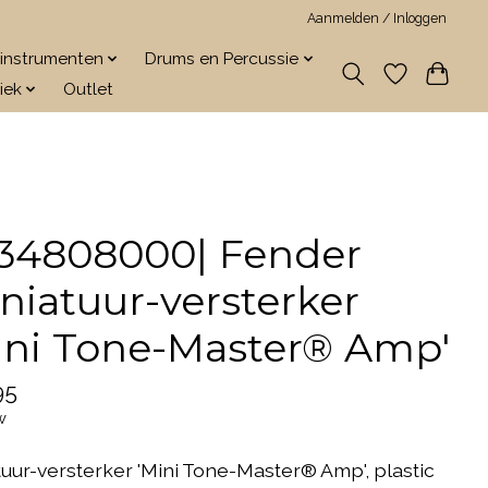
Aanmelden / Inloggen
jkinstrumenten
Drums en Percussie
iek
Outlet
34808000| Fender
niatuur-versterker
ini Tone-Master® Amp'
95
w
tuur-versterker 'Mini Tone-Master® Amp', plastic