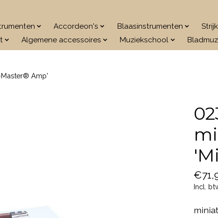
strumenten
Accordeon's
Blaasinstrumenten
Stri
t
Algemene accessoires
Muziekschool
Bladmuz
e-Master® Amp'
02
mi
'M
€71,
Incl. bt
minia