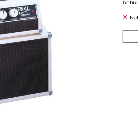
behui
Nie