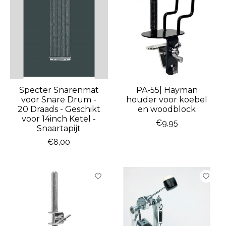
Specter Snarenmat
PA-55| Hayman
voor Snare Drum -
houder voor koebel
20 Draads - Geschikt
en woodblock
voor 14inch Ketel -
€9,95
Snaartapijt
€8,00