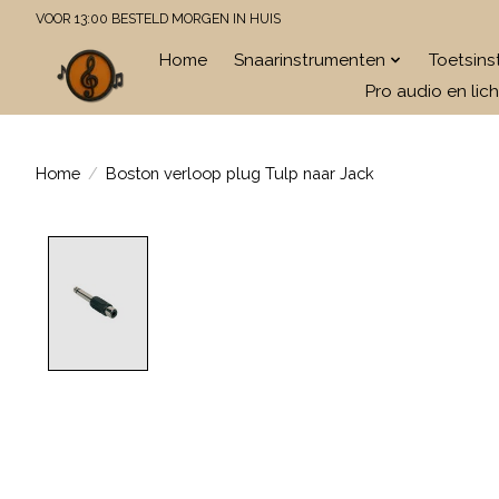
VOOR 13:00 BESTELD MORGEN IN HUIS
Home
Snaarinstrumenten
Toetsin
Pro audio en lich
Home
/
Boston verloop plug Tulp naar Jack
Product image slideshow Items