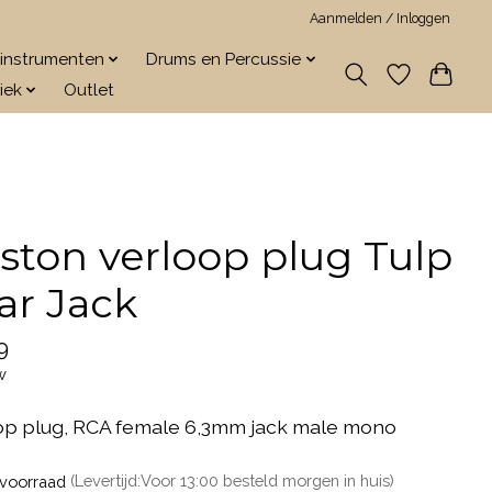
Aanmelden / Inloggen
jkinstrumenten
Drums en Percussie
iek
Outlet
ston verloop plug Tulp
ar Jack
9
w
op plug, RCA female 6,3mm jack male mono
voorraad
(Levertijd:Voor 13:00 besteld morgen in huis)