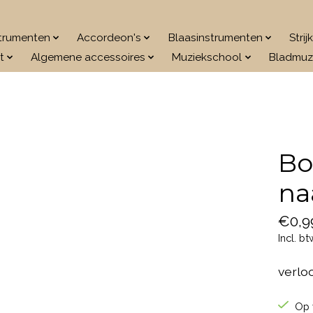
strumenten
Accordeon's
Blaasinstrumenten
Stri
t
Algemene accessoires
Muziekschool
Bladmuz
Bo
na
€0,9
Incl. bt
verlo
Op 