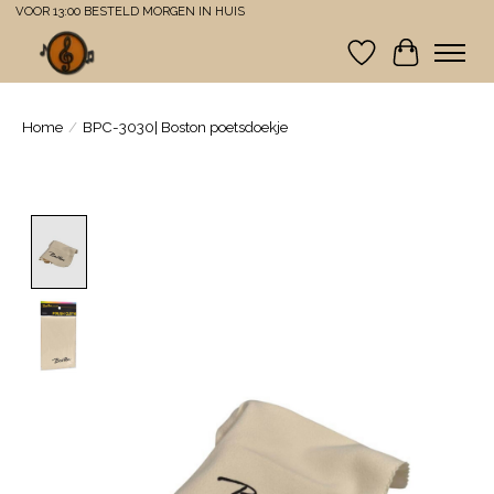
VOOR 13:00 BESTELD MORGEN IN HUIS
Verlanglijst
Winkelwa
Home
/
BPC-3030| Boston poetsdoekje
Product image slideshow Items