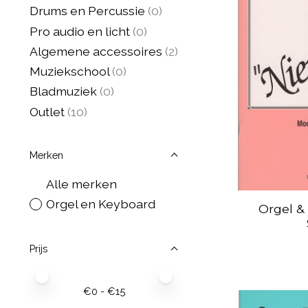
Drums en Percussie
(0)
Pro audio en licht
(0)
Algemene accessoires
(2)
Muziekschool
(0)
Bladmuziek
(0)
Outlet
(10)
Merken
Alle merken
Orgel en Keyboard
Orgel &
Prijs
Minimale prijswaarde
Price maximum value
€
0
- €
15