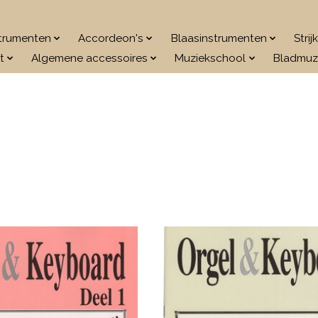
strumenten
Accordeon's
Blaasinstrumenten
Stri
t
Algemene accessoires
Muziekschool
Bladmuz