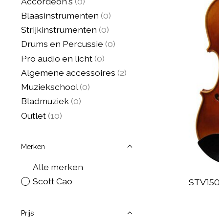
Accordeon's
(0)
Blaasinstrumenten
(0)
Strijkinstrumenten
(0)
Drums en Percussie
(0)
Pro audio en licht
(0)
Algemene accessoires
(2)
Muziekschool
(0)
Bladmuziek
(0)
Outlet
(10)
Merken
Alle merken
Scott Cao
STV150
Prijs