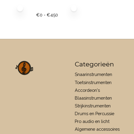
Minimale prijswaarde
Price maximum value
€
0
- €
450
Categorieën
Snaarinstrumenten
Toetsinstrumenten
Accordeon's
Blaasinstrumenten
Strijkinstrumenten
Drums en Percussie
Pro audio en licht
Algemene accessoires