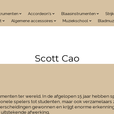
strumenten
Accordeon's
Blaasinstrumenten
Stri
t
Algemene accessoires
Muziekschool
Bladmuz
Scott Cao
rumenten ter wereld.
In de afgelopen 15 jaar hebben s
ionele spelers tot studenten, maar ook verzamelaars z
onderscheidingen gewonnen en krijgt enorme erkennin
en uitstekende afwerking.