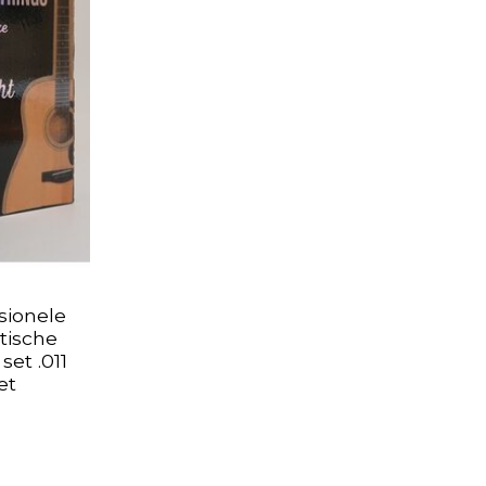
sionele
tische
set .011
et