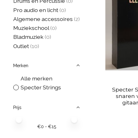
Drums en Percussie
(0)
Pro audio en licht
(0)
Algemene accessoires
(2)
Muziekschool
(0)
Bladmuziek
(0)
Outlet
(10)
Merken
Alle merken
Specter Strings
Specter S
snaren 
gitaar
Prijs
Minimale prijswaarde
Price maximum value
€
0
- €
15