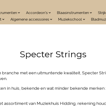
strumenten
Accordeon's
Blaasinstrumenten
Stri
t
Algemene accessoires
Muziekschool
Bladmuz
Specter Strings
n branche met een uitmuntende kwaliteit, Specter Stri
ven.
rken in huis, bekende en wat minder bekende merken 
et assortiment van Muziekhuis Hidding, rekening houd