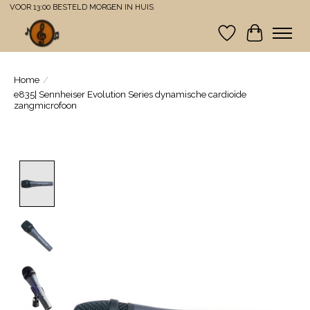
VOOR 13:00 BESTELD MORGEN IN HUIS
Verlanglijst
Winkelwa
Home
/
e835| Sennheiser Evolution Series dynamische cardioïde
zangmicrofoon
Product image slideshow Items