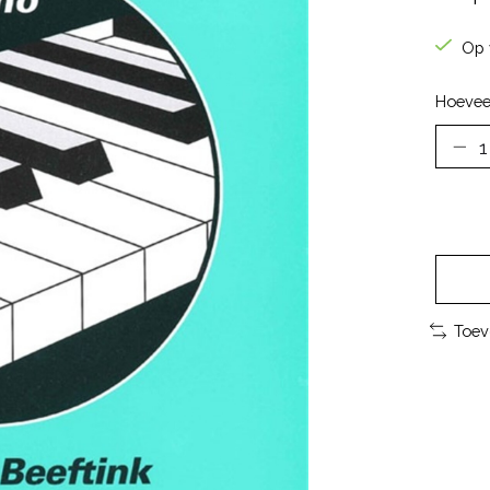
Op 
Hoevee
Toev