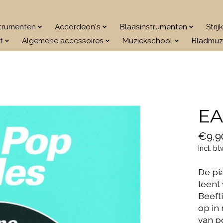
strumenten
Accordeon's
Blaasinstrumenten
Stri
t
Algemene accessoires
Muziekschool
Bladmuz
EA
€9,9
Incl. bt
De pia
leent
Beeft
op in
van p