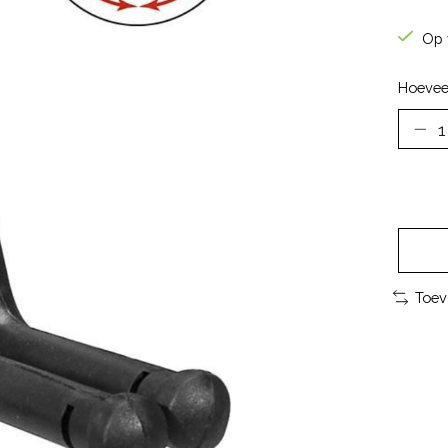
Op 
Hoevee
Toev