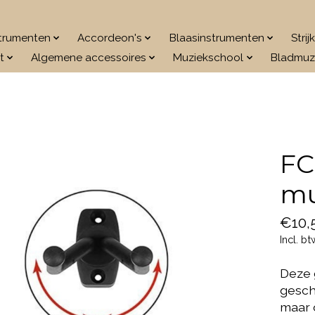
strumenten
Accordeon's
Blaasinstrumenten
Stri
t
Algemene accessoires
Muziekschool
Bladmuz
FC
mu
€10,
Incl. bt
Deze 
geschi
maar o