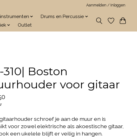
Aanmelden / Inloggen
jkinstrumenten
Drums en Percussie
iek
Outlet
-310| Boston
urhouder voor gitaar
50
w
gitaarhouder schroef je aan de muur en is
kt voor zowel elektrische als akoestische gitaar,
ok een ukelele blijft er veilig in hangen.