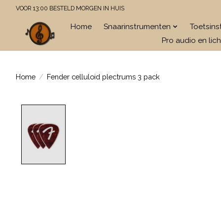
VOOR 13:00 BESTELD MORGEN IN HUIS
Home
Snaarinstrumenten
Toetsin
Pro audio en lich
Home
/
Fender celluloid plectrums 3 pack
Product image slideshow Items