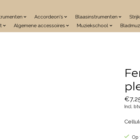
strumenten
Accordeon's
Blaasinstrumenten
Stri
t
Algemene accessoires
Muziekschool
Bladmuz
Fe
pl
€7,2
Incl. bt
Cellu
Op 