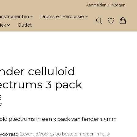
Aanmelden / Inloggen
jkinstrumenten
Drums en Percussie
iek
Outlet
nder celluloid
ectrums 3 pack
5
w
loid plectrums in een 3 pack van fender 1.5mm
voorraad
(Levertijd:Voor 13:00 besteld morgen in huis)