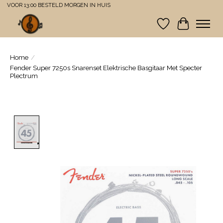
VOOR 13:00 BESTELD MORGEN IN HUIS
Verlanglijst
Winkelwa
Home
/
Fender Super 7250s Snarenset Elektrische Basgitaar Met Specter
Plectrum
Product image slideshow Items