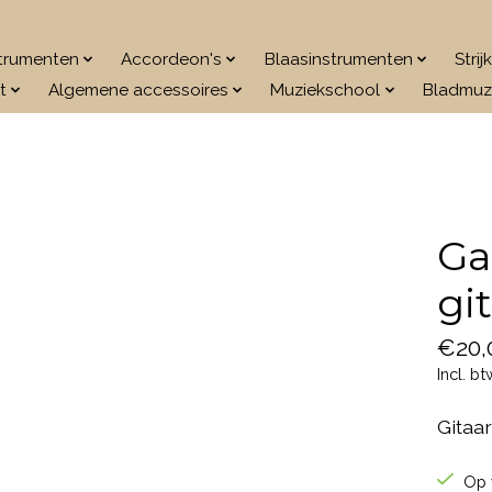
strumenten
Accordeon's
Blaasinstrumenten
Stri
t
Algemene accessoires
Muziekschool
Bladmuz
Ga
gi
€20,
Incl. bt
Gitaar
Op 