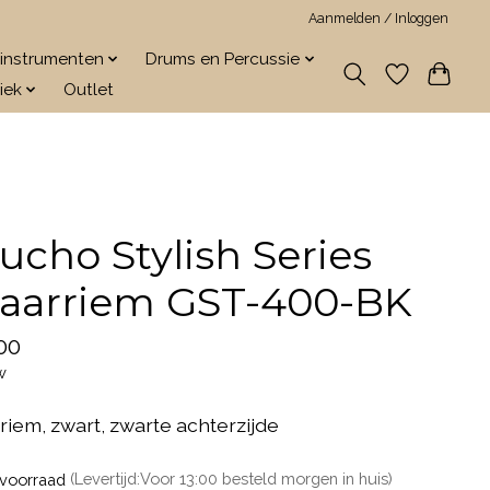
Aanmelden / Inloggen
jkinstrumenten
Drums en Percussie
iek
Outlet
ucho Stylish Series
taarriem GST-400-BK
00
w
riem, zwart, zwarte achterzijde
voorraad
(Levertijd:Voor 13:00 besteld morgen in huis)