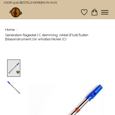
VOOR 13:00 BESTELD MORGEN IN HUIS
Verlanglijst
Winkelwa
Home
/
Generation flageolet | C stemming, nikkel |Fluit| fluiten
|blaasinstrument | tin whistles Nickel (C)
Product image slideshow Items