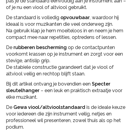
pas je de standaard eenvoudig aan je instrument aan –
of je nu een viool of altviool gebruikt.
De standaard is volledig
opvouwbaar
, waardoor hij
ideaal is voor muzikanten die veel onderweg zijn.
Na gebruik klap je hem moeiteloos in en neem je hem
compact mee naar repetities, optredens of lessen.
De
rubberen bescherming
op de contactpunten
voorkomt krassen op je instrument en zorgt voor een
stevige, antislip grip.
De stabiele constructie garandeert dat je viool of
altviool veilig en rechtop blijft staan.
Bij dit artikel ontvang je bovendien een
Specter
sleutelhanger
– een leuk en praktisch extraatje voor
elke muzikant.
De
Gewa viool/altvioolstandaard
is de ideale keuze
voor iedereen die zijn instrument veilig, netjes en
professioneel wil presenteren, zowel thuis als op het
podium.