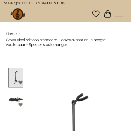
VOOR 13:00 BESTELD MORGEN IN HUIS
Verlanglijst
Winkelwa
Home
/
Gewa viool/altvioolstandaard – opvouwbaar en in hoogte
verstelbaar + Specter sleutelhanger
Product image slideshow Items