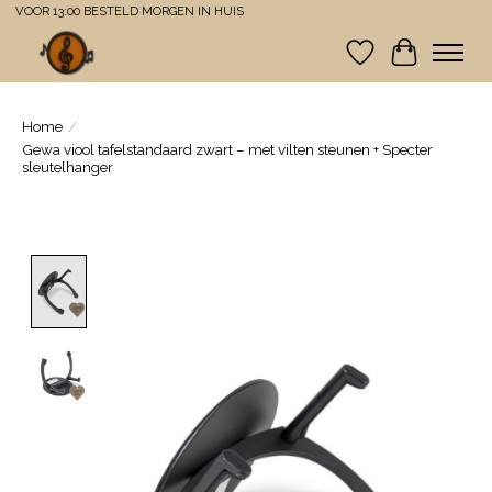
VOOR 13:00 BESTELD MORGEN IN HUIS
Verlanglijst
Winkelwa
Home
/
Gewa viool tafelstandaard zwart – met vilten steunen + Specter
sleutelhanger
Product image slideshow Items