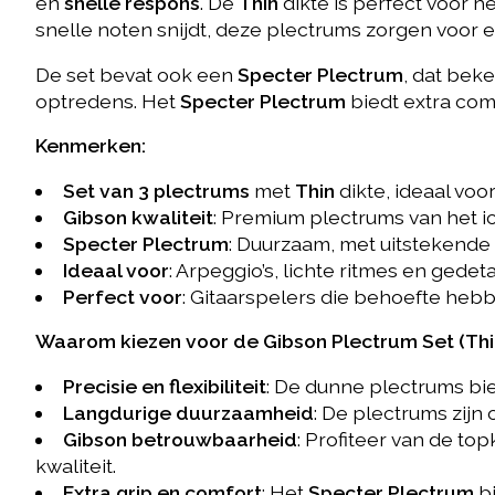
en
snelle respons
. De
Thin
dikte is perfect voor he
snelle noten snijdt, deze plectrums zorgen voor 
De set bevat ook een
Specter Plectrum
, dat bek
optredens. Het
Specter Plectrum
biedt extra com
Kenmerken:
Set van 3 plectrums
met
Thin
dikte, ideaal voor
Gibson kwaliteit
: Premium plectrums van het ic
Specter Plectrum
: Duurzaam, met uitstekende 
Ideaal voor
: Arpeggio’s, lichte ritmes en gedeta
Perfect voor
: Gitaarspelers die behoefte hebb
Waarom kiezen voor de Gibson Plectrum Set (Thi
Precisie en flexibiliteit
: De dunne plectrums bie
Langdurige duurzaamheid
: De plectrums zijn
Gibson betrouwbaarheid
: Profiteer van de to
kwaliteit.
Extra grip en comfort
: Het
Specter Plectrum
bi