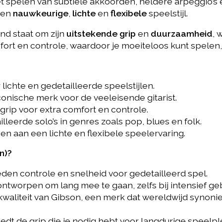
t spelen van subtiele akkoorden, heldere arpeggio’s en 
een
nauwkeurige
,
lichte
en
flexibele
speelstijl.
end staat om zijn
uitstekende grip
en
duurzaamheid
, 
fort en controle, waardoor je moeiteloos kunt spelen
 lichte en gedetailleerde speelstijlen.
onische merk voor de veeleisende gitarist.
grip voor extra comfort en controle.
illeerde solo’s in genres zoals pop, blues en folk.
en aan een lichte en flexibele speelervaring.
n)?
den controle en snelheid voor gedetailleerd spel.
 ontworpen om lang mee te gaan, zelfs bij intensief geb
pkwaliteit van Gibson, een merk dat wereldwijd synon
edt de grip die je nodig hebt voor langdurige speelple