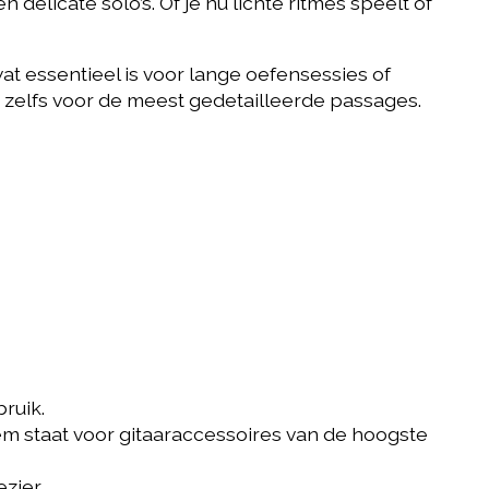
delicate solo’s. Of je nu lichte ritmes speelt of
wat essentieel is voor lange oefensessies of
, zelfs voor de meest gedetailleerde passages.
ruik.
iem staat voor gitaaraccessoires van de hoogste
zier.