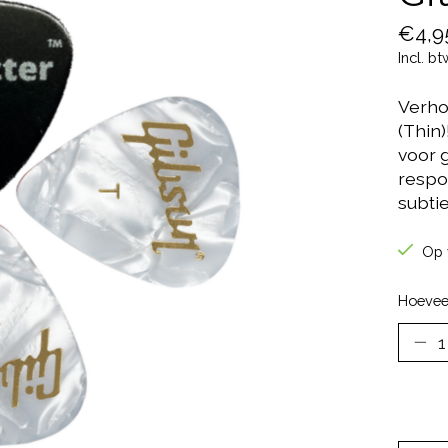
€4,9
Incl. bt
Verho
(Thin
voor g
respo
subti
Op 
Hoevee