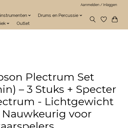
Aanmelden / Inloggen
jkinstrumenten
Drums en Percussie
iek
Outlet
bson Plectrum Set
hin) – 3 Stuks + Specter
ectrum - Lichtgewicht
 Nauwkeurig voor
taarspelers