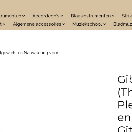
strumenten
Accordeon's
Blaasinstrumenten
Stri
t
Algemene accessoires
Muziekschool
Bladmuz
chtgewicht en Nauwkeurig voor
Gi
(T
Pl
en
Gi