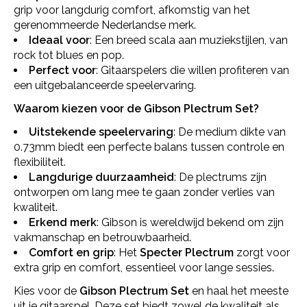
grip voor langdurig comfort, afkomstig van het
gerenommeerde Nederlandse merk.
Ideaal voor
: Een breed scala aan muziekstijlen, van
rock tot blues en pop.
Perfect voor
: Gitaarspelers die willen profiteren van
een uitgebalanceerde speelervaring.
Waarom kiezen voor de Gibson Plectrum Set?
Uitstekende speelervaring
: De medium dikte van
0.73mm biedt een perfecte balans tussen controle en
flexibiliteit.
Langdurige duurzaamheid
: De plectrums zijn
ontworpen om lang mee te gaan zonder verlies van
kwaliteit.
Erkend merk
: Gibson is wereldwijd bekend om zijn
vakmanschap en betrouwbaarheid.
Comfort en grip
: Het
Specter Plectrum
zorgt voor
extra grip en comfort, essentieel voor lange sessies.
Kies voor de
Gibson Plectrum Set
en haal het meeste
uit je gitaarspel. Deze set biedt zowel de kwaliteit als