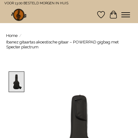
VOOR 13:00 BESTELD MORGEN IN HUIS
Verlanglijst
Winkelwa
Home
/
Ibanez gitaartas akoestische gitaar – POWERPAD gigbag met
Specter plectrum
Product image slideshow Items