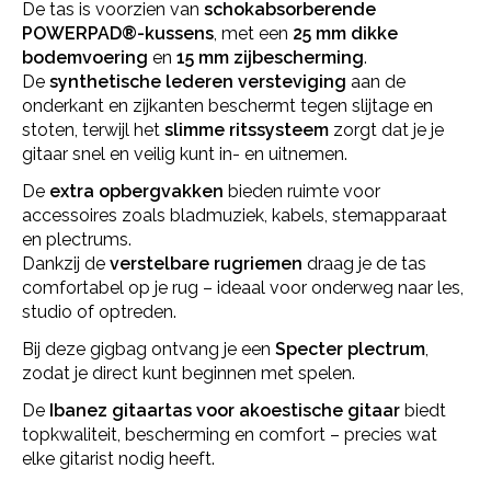
De tas is voorzien van
schokabsorberende
POWERPAD®-kussens
, met een
25 mm dikke
bodemvoering
en
15 mm zijbescherming
.
De
synthetische lederen versteviging
aan de
onderkant en zijkanten beschermt tegen slijtage en
stoten, terwijl het
slimme ritssysteem
zorgt dat je je
gitaar snel en veilig kunt in- en uitnemen.
De
extra opbergvakken
bieden ruimte voor
accessoires zoals bladmuziek, kabels, stemapparaat
en plectrums.
Dankzij de
verstelbare rugriemen
draag je de tas
comfortabel op je rug – ideaal voor onderweg naar les,
studio of optreden.
Bij deze gigbag ontvang je een
Specter plectrum
,
zodat je direct kunt beginnen met spelen.
De
Ibanez gitaartas voor akoestische gitaar
biedt
topkwaliteit, bescherming en comfort – precies wat
elke gitarist nodig heeft.