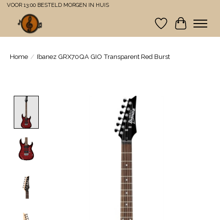
VOOR 13:00 BESTELD MORGEN IN HUIS
Verlanglijst
Winkelwa
Home
/
Ibanez GRX70QA GIO Transparent Red Burst
Product image slideshow Items