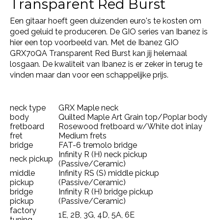
Transparent Red Burst
Een gitaar hoeft geen duizenden euro's te kosten om
goed geluid te produceren. De GIO series van Ibanez is
hier een top voorbeeld van. Met de Ibanez GIO
GRX70QA Transparent Red Burst kan jij helemaal
losgaan. De kwaliteit van Ibanez is er zeker in terug te
vinden maar dan voor een schappelijke prijs.
neck type
GRX Maple neck
body
Quilted Maple Art Grain top/Poplar body
fretboard
Rosewood fretboard w/White dot inlay
fret
Medium frets
bridge
FAT-6 tremolo bridge
Infinity R (H) neck pickup
neck pickup
(Passive/Ceramic)
middle
Infinity RS (S) middle pickup
pickup
(Passive/Ceramic)
bridge
Infinity R (H) bridge pickup
pickup
(Passive/Ceramic)
factory
1E, 2B, 3G, 4D, 5A, 6E
tuning