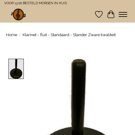
VOOR 13:00 BESTELD MORGEN IN HUIS
Verlanglijst
Winkelwa
Home
/
Klarinet - fluit - Standaard - Stander Zware kwaliteit
Product image slideshow Items