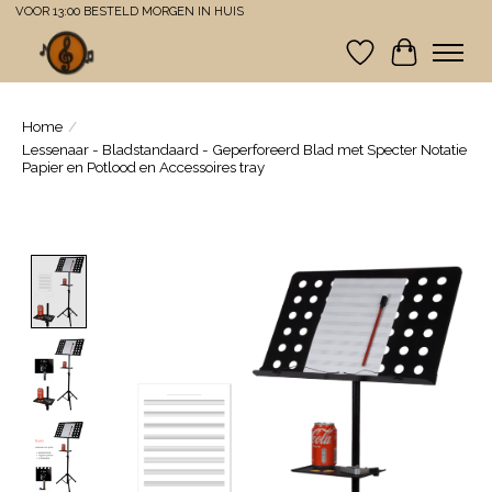
VOOR 13:00 BESTELD MORGEN IN HUIS
Verlanglijst
Winkelwa
Home
/
Lessenaar - Bladstandaard - Geperforeerd Blad met Specter Notatie
Papier en Potlood en Accessoires tray
Product image slideshow Items