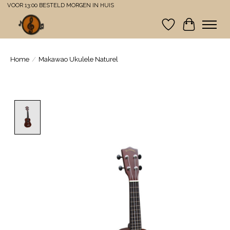
VOOR 13:00 BESTELD MORGEN IN HUIS
Verlanglijst
Winkelwa
Home
/
Makawao Ukulele Naturel
Product image slideshow Items