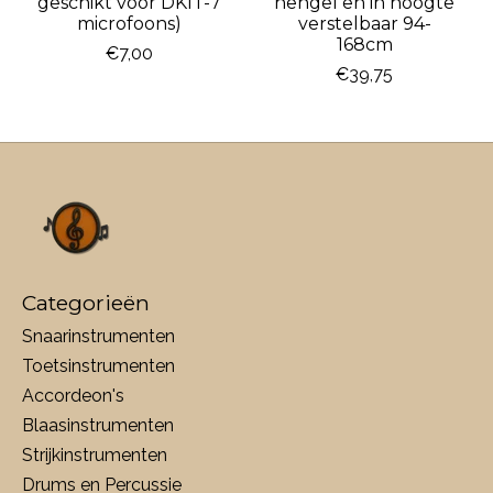
geschikt voor DKIT-7
hengel en in hoogte
microfoons)
verstelbaar 94-
168cm
€7,00
€39,75
Categorieën
Snaarinstrumenten
Toetsinstrumenten
Accordeon's
Blaasinstrumenten
Strijkinstrumenten
Drums en Percussie