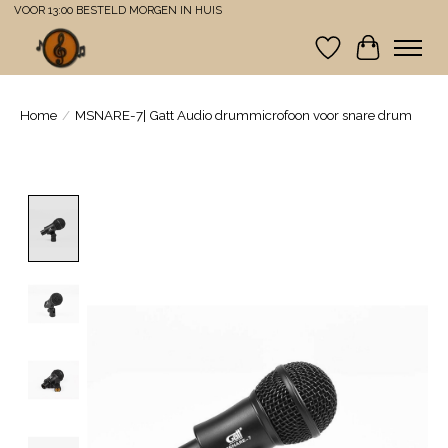
VOOR 13:00 BESTELD MORGEN IN HUIS
Verlanglijst
Winkelwa
Home
/
MSNARE-7| Gatt Audio drummicrofoon voor snare drum
Product image slideshow Items