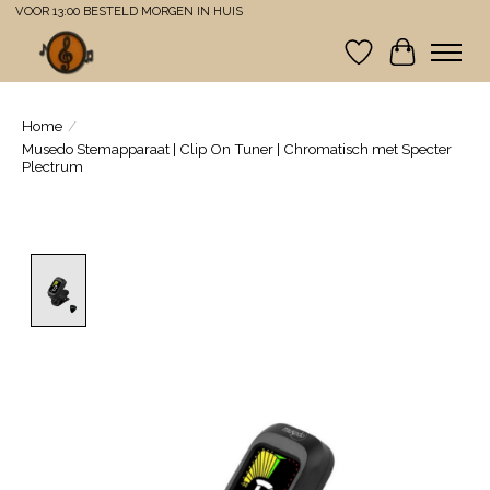
VOOR 13:00 BESTELD MORGEN IN HUIS
Verlanglijst
Winkelwa
Home
/
Musedo Stemapparaat | Clip On Tuner | Chromatisch met Specter
Plectrum
Product image slideshow Items