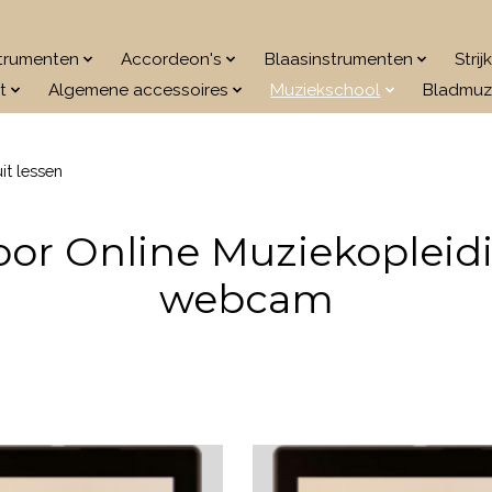
strumenten
Accordeon's
Blaasinstrumenten
Stri
t
Algemene accessoires
Muziekschool
Bladmuz
it lessen
oor Online Muziekopleidi
webcam