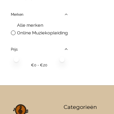
Merken
Alle merken
Online Muziekopleiding
Prijs
Minimale prijswaarde
Price maximum value
€
0
- €
20
Categorieën