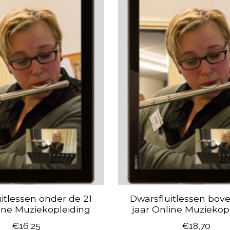
itlessen onder de 21
Dwarsfluitlessen bove
line Muziekopleiding
jaar Online Muziekop
€16,25
€18,70