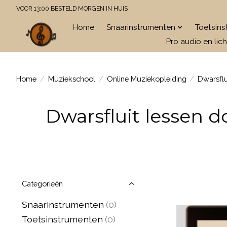
VOOR 13:00 BESTELD MORGEN IN HUIS
Home
Snaarinstrumenten
Toetsin
Pro audio en lich
Home
/
Muziekschool
/
Online Muziekopleiding
/
Dwarsflu
Dwarsfluit lessen d
Categorieën
Snaarinstrumenten
(0)
Toetsinstrumenten
(0)