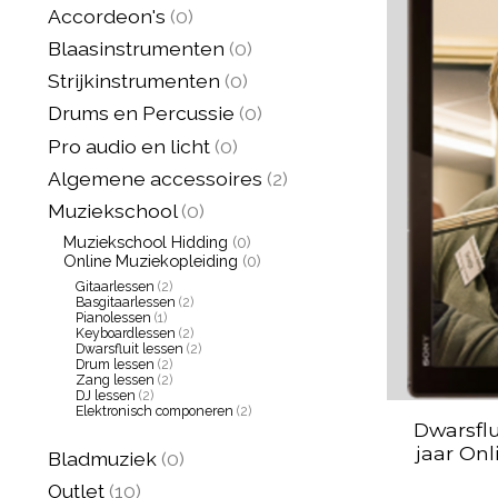
Accordeon's
(0)
Blaasinstrumenten
(0)
Strijkinstrumenten
(0)
Drums en Percussie
(0)
Pro audio en licht
(0)
Algemene accessoires
(2)
Muziekschool
(0)
Muziekschool Hidding
(0)
Online Muziekopleiding
(0)
Gitaarlessen
(2)
Basgitaarlessen
(2)
Pianolessen
(1)
Keyboardlessen
(2)
Dwarsfluit lessen
(2)
Drum lessen
(2)
Zang lessen
(2)
DJ lessen
(2)
Elektronisch componeren
(2)
Dwarsflu
jaar On
Bladmuziek
(0)
Outlet
(10)