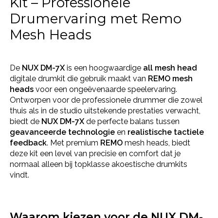
Kit – Professionele
Drumervaring met Remo
Mesh Heads
De
NUX DM-7X
is een hoogwaardige
all mesh head
digitale drumkit die gebruik maakt van
REMO mesh
heads
voor een ongeëvenaarde speelervaring.
Ontworpen voor de professionele drummer die zowel
thuis als in de studio uitstekende prestaties verwacht,
biedt de
NUX DM-7X
de perfecte balans tussen
geavanceerde technologie
en
realistische tactiele
feedback
. Met premium
REMO
mesh heads, biedt
deze kit een level van precisie en comfort dat je
normaal alleen bij topklasse akoestische drumkits
vindt.
Waarom kiezen voor de NUX DM-