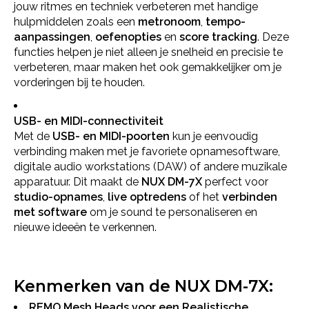
jouw ritmes en techniek verbeteren met handige
hulpmiddelen zoals een
metronoom
,
tempo-
aanpassingen
,
oefenopties
en
score tracking
. Deze
functies helpen je niet alleen je snelheid en precisie te
verbeteren, maar maken het ook gemakkelijker om je
vorderingen bij te houden.
USB- en MIDI-connectiviteit
Met de
USB- en MIDI-poorten
kun je eenvoudig
verbinding maken met je favoriete opnamesoftware,
digitale audio workstations (DAW) of andere muzikale
apparatuur. Dit maakt de
NUX DM-7X
perfect voor
studio-opnames
,
live optredens
of het
verbinden
met software
om je sound te personaliseren en
nieuwe ideeën te verkennen.
Kenmerken van de NUX DM-7X:
REMO Mesh Heads voor een Realistische