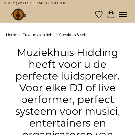
VOOR 13:00 BESTELD MORGEN IN HUIS
Verlanglijst
Winkelwa
Home
/
Pro audio en licht
/
Speakers & sets
Muziekhuis Hidding
heeft voor u de
perfecte luidspreker.
Voor elke DJ of live
performer, perfect
systeem voor musici,
entertainers en
organisatoren van