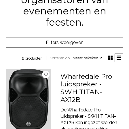
evenementen en
feesten.
Filters weergeven
Sorteren op
Meest bekeken
2 producten
Wharfedale Pro
luidspreker -
SWH TITAN-
AX12B
De Wharfedale Pro
luidspreker - SWH TITAN-
AX12B kan ingezet worden
als podium versterking,