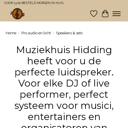
VOOR 13:00 BESTELD MORGEN IN HUIS
Verlanglijst
Winkelwa
Home
/
Pro audio en licht
/
Speakers & sets
Muziekhuis Hidding
heeft voor u de
perfecte luidspreker.
Voor elke DJ of live
performer, perfect
systeem voor musici,
entertainers en
organisatoren van