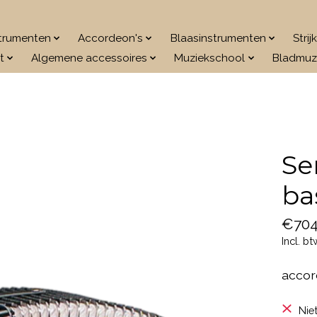
strumenten
Accordeon's
Blaasinstrumenten
Stri
t
Algemene accessoires
Muziekschool
Bladmuz
Se
ba
€704
Incl. bt
accor
Nie