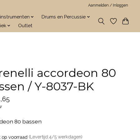
Aanmelden / Inloggen
jkinstrumenten
Drums en Percussie
iek
Outlet
renelli accordeon 80
ssen / Y-8037-BK
,65
w
deon 80 bassen
t op voorraad
(Levertijd:4/5 werkdagen)