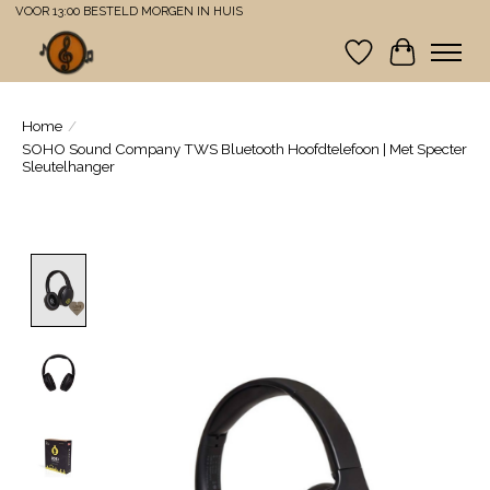
VOOR 13:00 BESTELD MORGEN IN HUIS
Verlanglijst
Winkelwa
Home
/
SOHO Sound Company TWS Bluetooth Hoofdtelefoon | Met Specter
Sleutelhanger
Product image slideshow Items