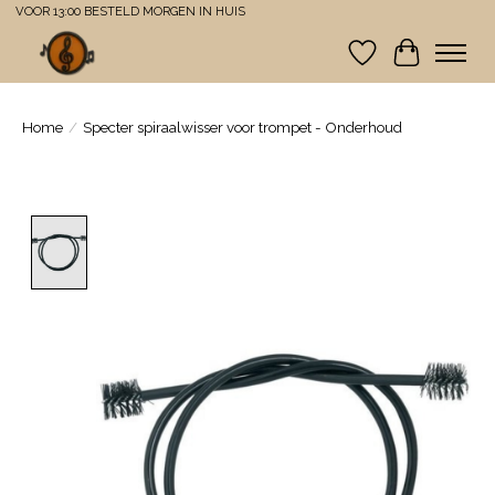
VOOR 13:00 BESTELD MORGEN IN HUIS
Verlanglijst
Winkelwa
Home
/
Specter spiraalwisser voor trompet - Onderhoud
Product image slideshow Items