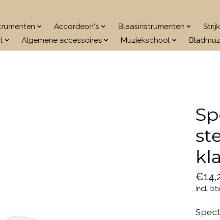
strumenten
Accordeon's
Blaasinstrumenten
Stri
t
Algemene accessoires
Muziekschool
Bladmuz
Sp
st
kl
€14,
Incl. bt
Spect