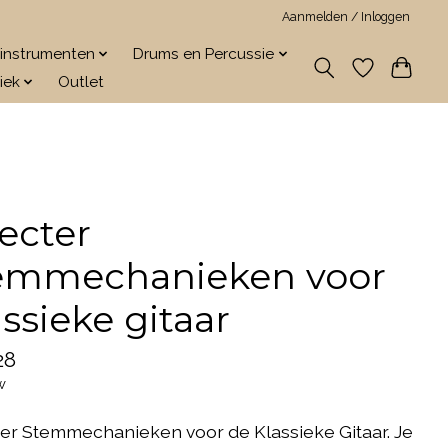
Aanmelden / Inloggen
jkinstrumenten
Drums en Percussie
iek
Outlet
ecter
emmechanieken voor
assieke gitaar
28
w
er Stemmechanieken voor de Klassieke Gitaar. Je