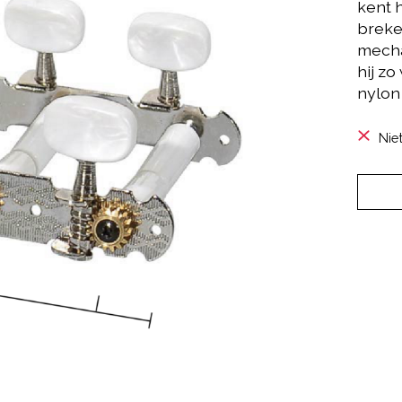
kent 
breken
mecha
hij zo
nylon 
Nie