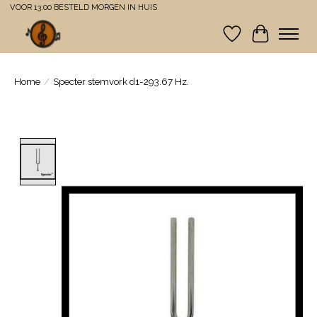
VOOR 13:00 BESTELD MORGEN IN HUIS
Verlanglijst
Winkelwa
Home
/
Specter stemvork d1-293.67 Hz.
Product image slideshow Items