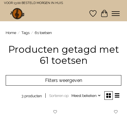
VOOR 13:00 BESTELD MORGEN IN HUIS
Verlanglijst
Winkelwa
Home
/
Tags
/
61 toetsen
Producten getagd met
61 toetsen
Filters weergeven
Sorteren op
Meest bekeken
3 producten