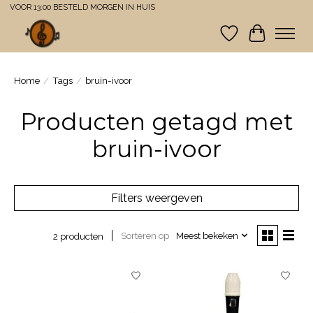
VOOR 13:00 BESTELD MORGEN IN HUIS
Verlanglijst
Winkelwa
Home
/
Tags
/
bruin-ivoor
Producten getagd met
bruin-ivoor
Filters weergeven
Sorteren op
Meest bekeken
2 producten