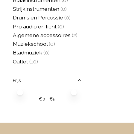
Blaasinstrumenten
(0)
Strijkinstrumenten
(0)
Drums en Percussie
(0)
Pro audio en licht
(0)
Algemene accessoires
(2)
Muziekschool
(0)
Bladmuziek
(0)
Outlet
(10)
Prijs
Minimale prijswaarde
Price maximum value
€
0
- €
5