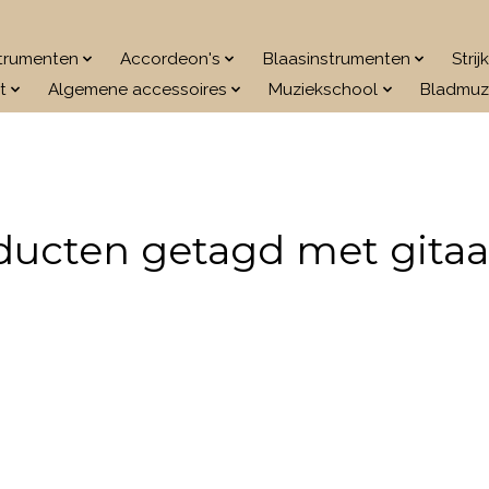
strumenten
Accordeon's
Blaasinstrumenten
Stri
t
Algemene accessoires
Muziekschool
Bladmuz
ducten getagd met gitaar