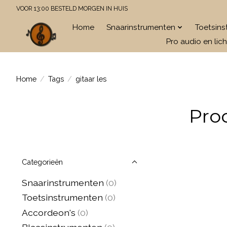
VOOR 13:00 BESTELD MORGEN IN HUIS
Home
Snaarinstrumenten
Toetsin
Pro audio en lich
Home
/
Tags
/
gitaar les
Pro
Categorieën
Snaarinstrumenten
(0)
Toetsinstrumenten
(0)
Accordeon's
(0)