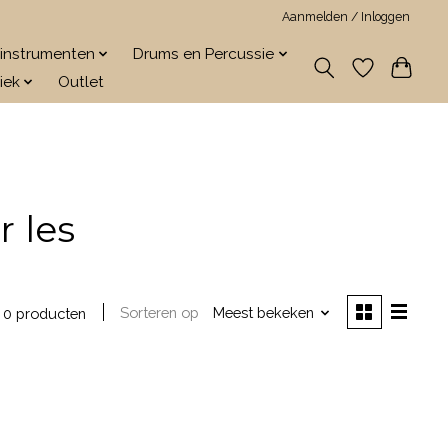
Aanmelden / Inloggen
jkinstrumenten
Drums en Percussie
iek
Outlet
 les
Sorteren op
Meest bekeken
0 producten