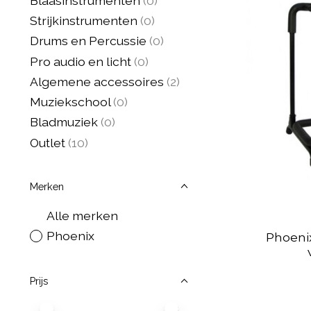
Blaasinstrumenten
(0)
Strijkinstrumenten
(0)
Drums en Percussie
(0)
Pro audio en licht
(0)
Algemene accessoires
(2)
Muziekschool
(0)
Bladmuziek
(0)
Outlet
(10)
Merken
Alle merken
Phoenix
Phoenix
Prijs
Minimale prijswaarde
Price maximum value