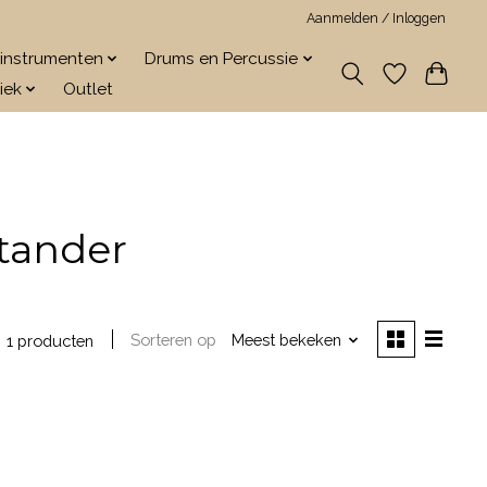
Aanmelden / Inloggen
jkinstrumenten
Drums en Percussie
iek
Outlet
tander
Sorteren op
Meest bekeken
1 producten