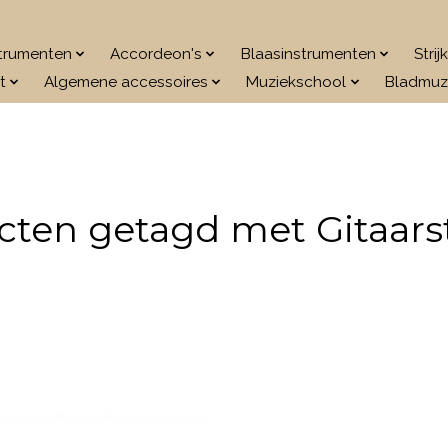
strumenten
Accordeon's
Blaasinstrumenten
Stri
t
Algemene accessoires
Muziekschool
Bladmuz
cten getagd met Gitaars