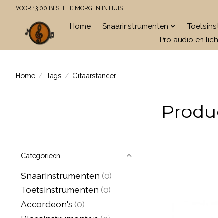
VOOR 13:00 BESTELD MORGEN IN HUIS
Home
Snaarinstrumenten
Toetsin
Pro audio en lich
Home
/
Tags
/
Gitaarstander
Produ
Categorieën
Snaarinstrumenten
(0)
Toetsinstrumenten
(0)
Accordeon's
(0)