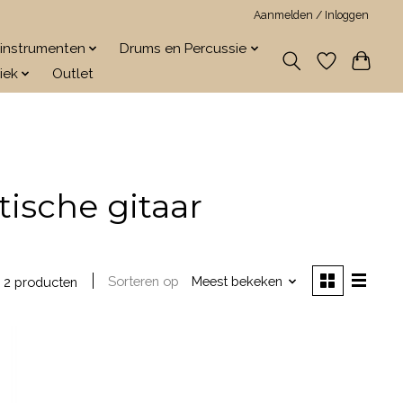
Aanmelden / Inloggen
jkinstrumenten
Drums en Percussie
iek
Outlet
ische gitaar
Sorteren op
Meest bekeken
2 producten