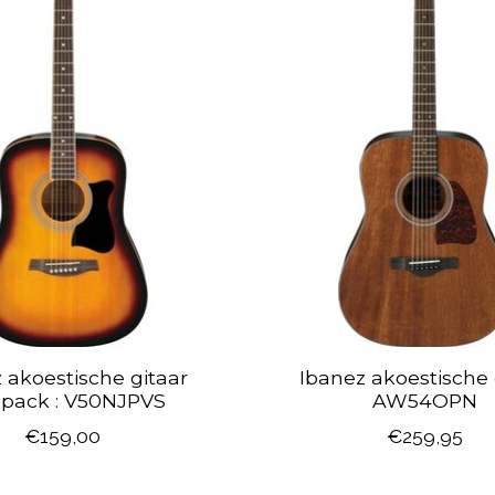
 akoestische gitaar
Ibanez akoestische 
pack : V50NJPVS
AW54OPN
€159,00
€259,95