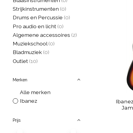
Blaasinstrumenten
(0)
Strijkinstrumenten
(0)
Drums en Percussie
(0)
Pro audio en licht
(0)
Algemene accessoires
(2)
Muziekschool
(0)
Bladmuziek
(0)
Outlet
(10)
Merken
Alle merken
Ibanez
Ibanez
Jam
Prijs
Minimale prijswaarde
Price maximum value