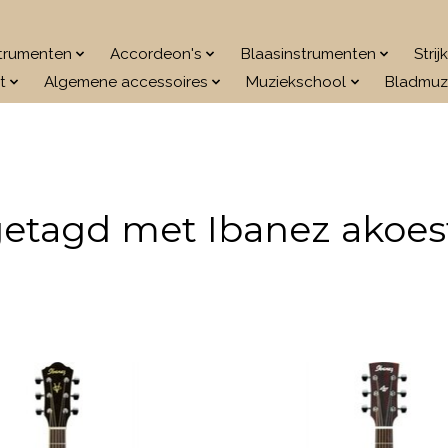
strumenten
Accordeon's
Blaasinstrumenten
Stri
t
Algemene accessoires
Muziekschool
Bladmuz
etagd met Ibanez akoest