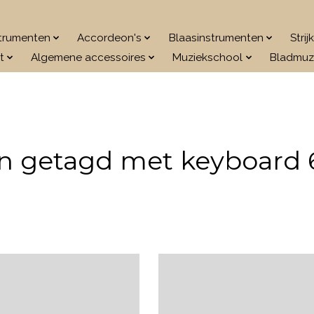
strumenten
Accordeon's
Blaasinstrumenten
Stri
t
Algemene accessoires
Muziekschool
Bladmuz
n getagd met keyboard 6