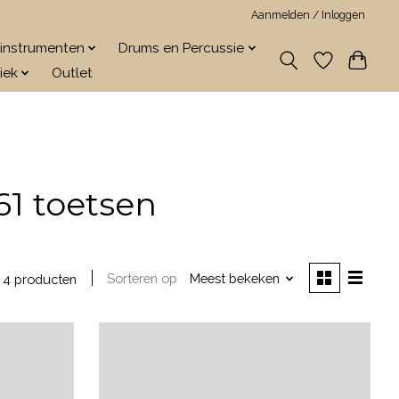
Aanmelden / Inloggen
jkinstrumenten
Drums en Percussie
iek
Outlet
1 toetsen
Sorteren op
Meest bekeken
4 producten