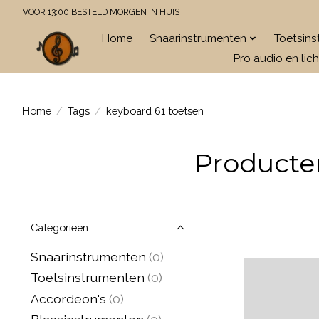
VOOR 13:00 BESTELD MORGEN IN HUIS
Home
Snaarinstrumenten
Toetsin
Pro audio en lich
Home
/
Tags
/
keyboard 61 toetsen
Producte
Categorieën
Snaarinstrumenten
(0)
Toetsinstrumenten
(0)
Accordeon's
(0)