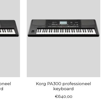
oneel
Korg PA300 professioneel
rd
keyboard
€640,00