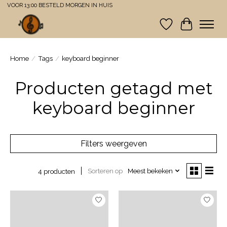
VOOR 13:00 BESTELD MORGEN IN HUIS
Verlanglijst
Winkelwa
Home
/
Tags
/
keyboard beginner
Producten getagd met
keyboard beginner
Filters weergeven
Sorteren op
Meest bekeken
4 producten