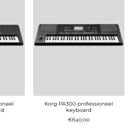
oneel
Korg PA300 professioneel
rd
keyboard
€640,00