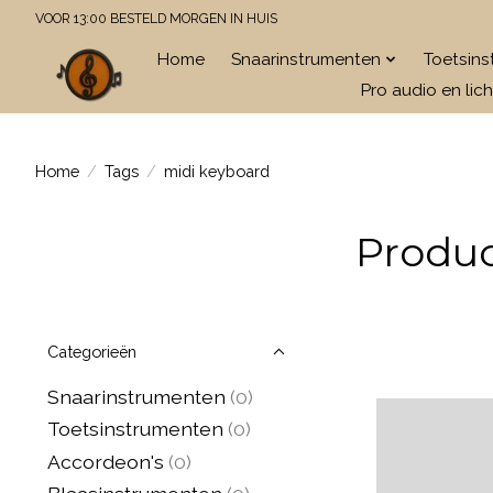
VOOR 13:00 BESTELD MORGEN IN HUIS
Home
Snaarinstrumenten
Toetsin
Pro audio en lich
Home
/
Tags
/
midi keyboard
Produc
Categorieën
Snaarinstrumenten
(0)
Toetsinstrumenten
(0)
Accordeon's
(0)