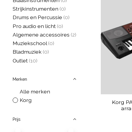
Blaasinstrumenten
(0)
Strijkinstrumenten
(0)
Drums en Percussie
(0)
Pro audio en licht
(0)
Algemene accessoires
(2)
Muziekschool
(0)
Bladmuziek
(0)
Outlet
(10)
Merken
Alle merken
Korg
Korg PA
arr
Prijs
Minimale prijswaarde
Price maximum value