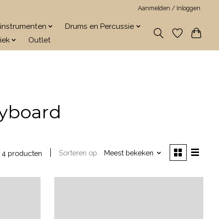
Aanmelden / Inloggen
jkinstrumenten
Drums en Percussie
iek
Outlet
eyboard
Sorteren op
Meest bekeken
4 producten