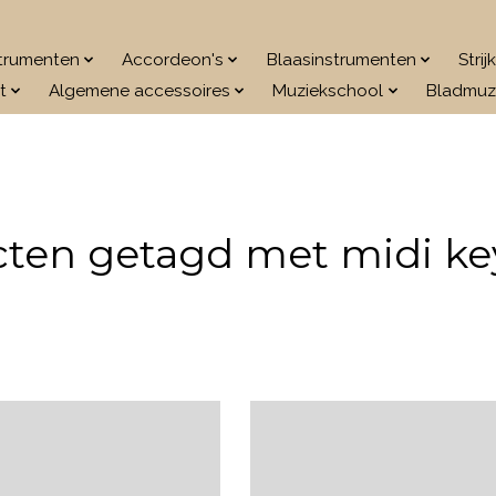
strumenten
Accordeon's
Blaasinstrumenten
Stri
t
Algemene accessoires
Muziekschool
Bladmuz
ten getagd met midi k