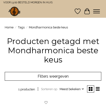
VOOR 13:00 BESTELD MORGEN IN HUIS
Verlanglijst
Winkelwa
Home
/
Tags
/
Mondharmonica beste keus
Producten getagd met
Mondharmonica beste
keus
Filters weergeven
Sorteren op
Meest bekeken
1 producten