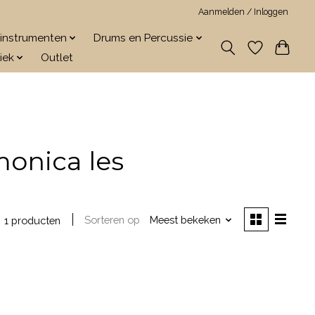
Aanmelden / Inloggen
jkinstrumenten
Drums en Percussie
iek
Outlet
onica les
Sorteren op
Meest bekeken
1 producten