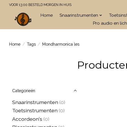
VOOR 13:00 BESTELD MORGEN IN HUIS
Home
Snaarinstrumenten
Toetsin
Pro audio en lich
Home
/
Tags
/
Mondharmonica les
Producte
Categorieën
Snaarinstrumenten
(0)
Toetsinstrumenten
(0)
Accordeon's
(0)