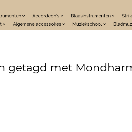
strumenten
Accordeon's
Blaasinstrumenten
Stri
t
Algemene accessoires
Muziekschool
Bladmuz
n getagd met Mondharm