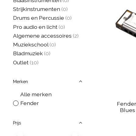
Blaasinstrumenten
(0)
Strijkinstrumenten
(0)
Drums en Percussie
(0)
Pro audio en licht
(0)
Algemene accessoires
(2)
Muziekschool
(0)
Bladmuziek
(0)
Outlet
(10)
Merken
Alle merken
Fender
Fende
Blues
Prijs
Minimale prijswaarde
Price maximum value