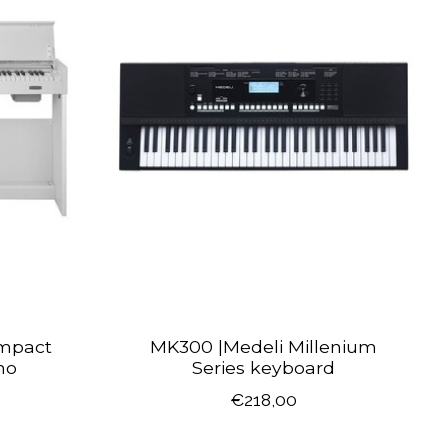
mpact
MK300 |Medeli Millenium
no
Series keyboard
€218,00