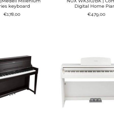
|Medeli Millenium
NUX WK310/BK | Co
ries keyboard
Digital Home Pia
€178,00
€479,00