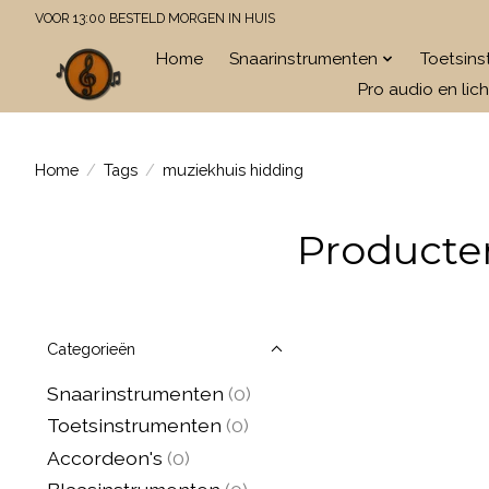
VOOR 13:00 BESTELD MORGEN IN HUIS
Home
Snaarinstrumenten
Toetsin
Pro audio en lich
Home
/
Tags
/
muziekhuis hidding
Producte
Categorieën
Snaarinstrumenten
(0)
Toetsinstrumenten
(0)
Accordeon's
(0)