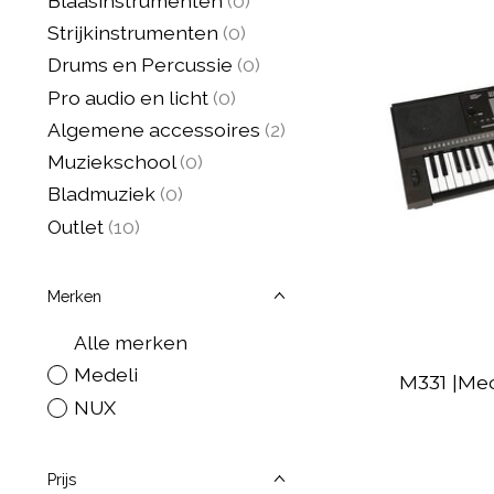
Blaasinstrumenten
(0)
Strijkinstrumenten
(0)
Drums en Percussie
(0)
Pro audio en licht
(0)
Algemene accessoires
(2)
Muziekschool
(0)
Bladmuziek
(0)
Outlet
(10)
Merken
Alle merken
Medeli
M331 |Med
NUX
Prijs