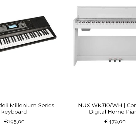
eli Millenium Series
NUX WK310/WH | Co
keyboard
Digital Home Pia
€195,00
€479,00