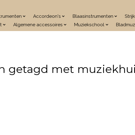
strumenten
Accordeon's
Blaasinstrumenten
Stri
t
Algemene accessoires
Muziekschool
Bladmuz
n getagd met muziekhui