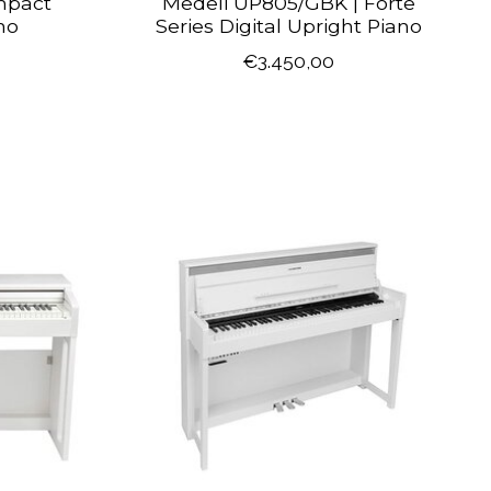
mpact
Medeli UP805/GBK | Forte
no
Series Digital Upright Piano
€3.450,00