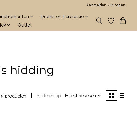
Aanmelden / Inloggen
jkinstrumenten
Drums en Percussie
iek
Outlet
s hidding
Sorteren op
Meest bekeken
9 producten