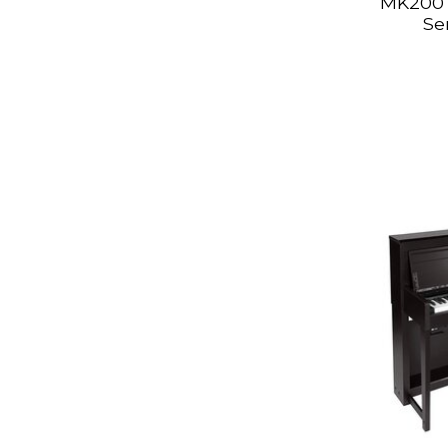
MK200 
Se