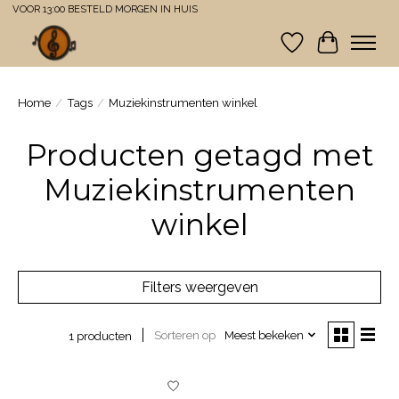
VOOR 13:00 BESTELD MORGEN IN HUIS
Verlanglijst
Winkelwa
Home
/
Tags
/
Muziekinstrumenten winkel
Producten getagd met
Muziekinstrumenten
winkel
Filters weergeven
Sorteren op
Meest bekeken
1 producten