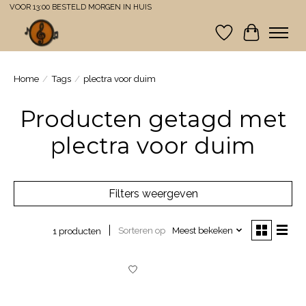
VOOR 13:00 BESTELD MORGEN IN HUIS
Verlanglijst
Winkelwa
Home
/
Tags
/
plectra voor duim
Producten getagd met
plectra voor duim
Filters weergeven
Sorteren op
Meest bekeken
1 producten