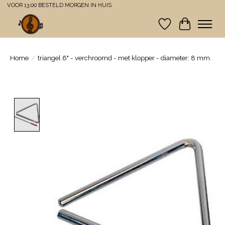
VOOR 13:00 BESTELD MORGEN IN HUIS
Verlanglijst
Winkelwa
Home
/
triangel 6" - verchroomd - met klopper - diameter: 8 mm.
Product image slideshow Items