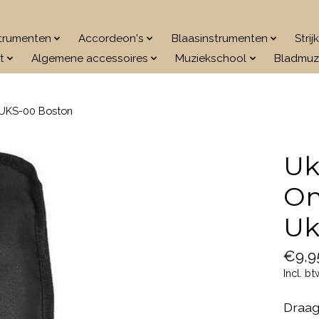
strumenten
Accordeon's
Blaasinstrumenten
Stri
t
Algemene accessoires
Muziekschool
Bladmuz
 UKS-00 Boston
Uk
On
Uk
€9,9
Incl. bt
Draag