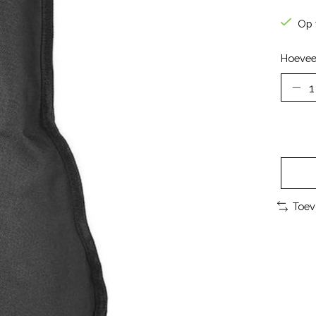
Op 
Hoevee
Toev