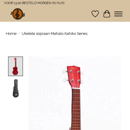
VOOR 13:00 BESTELD MORGEN IN HUIS
Verlanglijst
Winkelwa
Home
/
Ukelele sopraan Mahalo Kahiko Series.
Product image slideshow Items