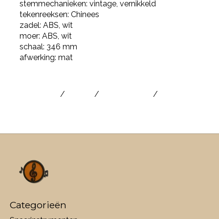
stemmechanieken: vintage, vernikkeld
tekenreeksen: Chinees
zadel: ABS, wit
moer: ABS, wit
schaal: 346 mm
afwerking: mat
muziekwinkel
/
ukelele
/
ukelele kopen
/
ukelele
muziekinstrument
Categorieën